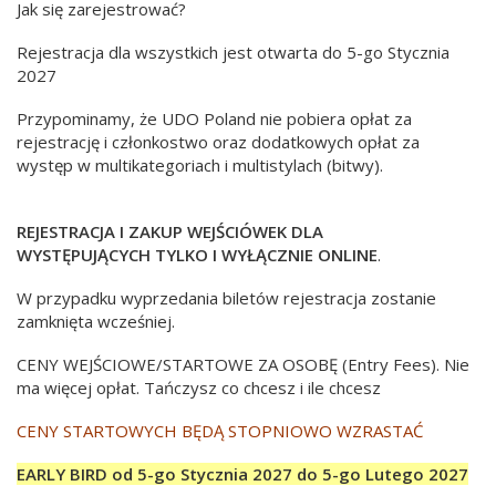
Jak się zarejestrować?
Rejestracja dla wszystkich jest otwarta do 5-go Stycznia
2027
Przypominamy, że UDO Poland nie pobiera opłat za
rejestrację i członkostwo oraz dodatkowych opłat za
występ w multikategoriach i multistylach (bitwy).
REJESTRACJA I ZAKUP WEJŚCIÓWEK DLA
WYSTĘPUJĄCYCH TYLKO I WYŁĄCZNIE ONLINE
.
W przypadku wyprzedania biletów rejestracja zostanie
zamknięta wcześniej.
CENY WEJŚCIOWE/STARTOWE ZA OSOBĘ (Entry Fees). Nie
ma więcej opłat. Tańczysz co chcesz i ile chcesz
CENY STARTOWYCH BĘDĄ STOPNIOWO WZRASTAĆ
EARLY BIRD od 5-go Stycznia 2027 do 5-go Lutego 2027