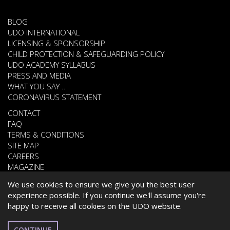
BLOG
UDO INTERNATIONAL
LICENSING & SPONSORSHIP
CHILD PROTECTION & SAFEGUARDING POLICY
UDO ACADEMY SYLLABUS
PRESS AND MEDIA
WHAT YOU SAY ..
CORONAVIRUS STATEMENT
CONTACT
FAQ
TERMS & CONDITIONS
SITE MAP
CAREERS
MAGAZINE
We use cookies to ensure we give you the best user
experience possible. If you continue we'll assume you're
© 2026 UNITED DANCE ORGANISATION
happy to receive all cookies on the UDO website.
WEBSITE DEVELOPED BY
CARDIFF WEB DESIGN
CHINESE
CONTINUE