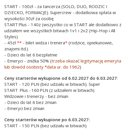
START - 100zł - za tancerza (SOLO, DUO, RODZIC I
DZIECKO, FORMACJE). Supercrew - dodatkowa opłata w
wysokości 30zł za osobę
START Plus - 140z (wszystko co w START ale dodatkowo z
udziałem we wszystkich bitwach 1v1 i 2v2 (Hip-Hop i All
Styles)
- 45zł
**
- bilet widza i trenera
*
(rodzice, opiekunowie,
znajomi itd.)
- Dzieci do lat 6 bezpłatnie
- Emeryci - zniżka 50% (
trzeba okazać legitymację emeryta
lub dowód osobisty *data ur. do 1962
)
Ceny starterów wykupione od 6.02.2027 do 6.03.2027
:
START - 120 PLN (bez udziału w bitwach). Super
START Plus - 160 PLN (z udziałem w bitwach)
Widzowie i trenerzy - bez zmian
- Dzieci do lat 6 bez zmian
- Emeryci bez zmian
Ceny starterów wykupione po 6.03.2027:
START - 150 PLN (bez udziału w bitwach)