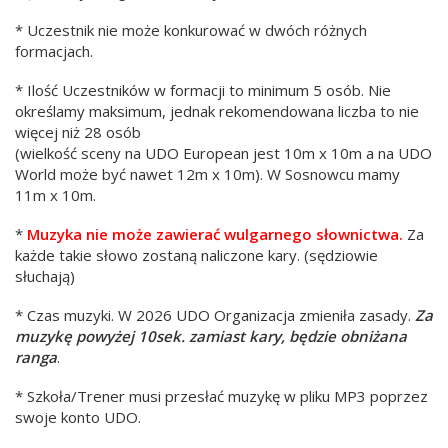
* Uczestnik nie może konkurować w dwóch różnych
formacjach.
* Ilość Uczestników w formacji to minimum 5 osób. Nie
określamy maksimum, jednak rekomendowana liczba to nie
więcej niż 28 osób
(wielkość sceny na UDO European jest 10m x 10m a na UDO
World może być nawet 12m x 10m). W Sosnowcu mamy
11m x 10m.
*
Muzyka nie może zawierać wulgarnego słownictwa.
Za
każde takie słowo zostaną naliczone kary. (sędziowie
słuchają)
* Czas muzyki. W 2026 UDO Organizacja zmieniła zasady.
Za
muzykę powyżej 10sek. zamiast kary, będzie obniżana
ranga
.
* Szkoła/Trener musi przesłać muzykę w pliku MP3 poprzez
swoje konto UDO.