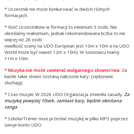
* Uczestnik nie może konkurować w dwóch różnych
formacjach.
* Ilość Uczestników w formacji to minimum 5 osób. Nie
określamy maksimum, jednak rekomendowana liczba to nie
więcej niż 28 osób
(wielkość sceny na UDO European jest 10m x 10m a na UDO
World może być nawet 12m x 10m). W Sosnowcu mamy
11m x 10m.
*
Muzyka nie może zawierać wulgarnego słownictwa.
Za
każde takie słowo zostaną naliczone kary. (sędziowie
słuchają)
* Czas muzyki. W 2026 UDO Organizacja zmieniła zasady.
Za
muzykę powyżej 10sek. zamiast kary, będzie obniżana
ranga
.
* Szkoła/Trener musi przesłać muzykę w pliku MP3 poprzez
swoje konto UDO.