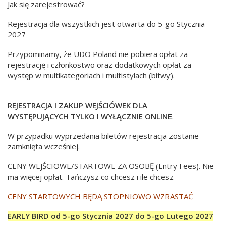
Jak się zarejestrować?
Rejestracja dla wszystkich jest otwarta do 5-go Stycznia
2027
Przypominamy, że UDO Poland nie pobiera opłat za
rejestrację i członkostwo oraz dodatkowych opłat za
występ w multikategoriach i multistylach (bitwy).
REJESTRACJA I ZAKUP WEJŚCIÓWEK DLA
WYSTĘPUJĄCYCH TYLKO I WYŁĄCZNIE ONLINE
.
W przypadku wyprzedania biletów rejestracja zostanie
zamknięta wcześniej.
CENY WEJŚCIOWE/STARTOWE ZA OSOBĘ (Entry Fees). Nie
ma więcej opłat. Tańczysz co chcesz i ile chcesz
CENY STARTOWYCH BĘDĄ STOPNIOWO WZRASTAĆ
EARLY BIRD od 5-go Stycznia 2027 do 5-go Lutego 2027