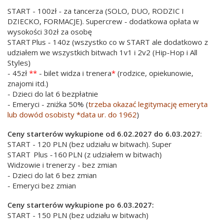
START - 100zł - za tancerza (SOLO, DUO, RODZIC I
DZIECKO, FORMACJE). Supercrew - dodatkowa opłata w
wysokości 30zł za osobę
START Plus - 140z (wszystko co w START ale dodatkowo z
udziałem we wszystkich bitwach 1v1 i 2v2 (Hip-Hop i All
Styles)
- 45zł
**
- bilet widza i trenera
*
(rodzice, opiekunowie,
znajomi itd.)
- Dzieci do lat 6 bezpłatnie
- Emeryci - zniżka 50% (
trzeba okazać legitymację emeryta
lub dowód osobisty *data ur. do 1962
)
Ceny starterów wykupione od 6.02.2027 do 6.03.2027
:
START - 120 PLN (bez udziału w bitwach). Super
START Plus - 160 PLN (z udziałem w bitwach)
Widzowie i trenerzy - bez zmian
- Dzieci do lat 6 bez zmian
- Emeryci bez zmian
Ceny starterów wykupione po 6.03.2027:
START - 150 PLN (bez udziału w bitwach)