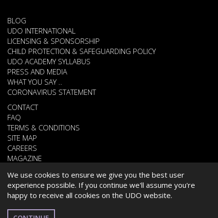
BLOG
UDO INTERNATIONAL
LICENSING & SPONSORSHIP
CHILD PROTECTION & SAFEGUARDING POLICY
UDO ACADEMY SYLLABUS
PRESS AND MEDIA
WHAT YOU SAY ..
CORONAVIRUS STATEMENT
CONTACT
FAQ
TERMS & CONDITIONS
SITE MAP
CAREERS
MAGAZINE
We use cookies to ensure we give you the best user
experience possible. If you continue we'll assume you're
© 2026 UNITED DANCE ORGANISATION
happy to receive all cookies on the UDO website.
WEBSITE DEVELOPED BY
CARDIFF WEB DESIGN
ESPAÑOL
CONTINUE