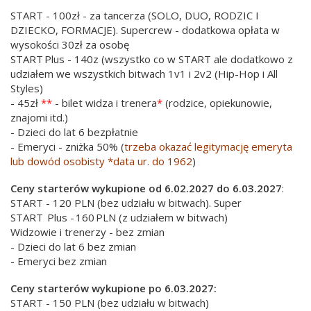
START - 100zł - za tancerza (SOLO, DUO, RODZIC I
DZIECKO, FORMACJE). Supercrew - dodatkowa opłata w
wysokości 30zł za osobę
START Plus - 140z (wszystko co w START ale dodatkowo z
udziałem we wszystkich bitwach 1v1 i 2v2 (Hip-Hop i All
Styles)
- 45zł
**
- bilet widza i trenera
*
(rodzice, opiekunowie,
znajomi itd.)
- Dzieci do lat 6 bezpłatnie
- Emeryci - zniżka 50% (
trzeba okazać legitymację emeryta
lub dowód osobisty *data ur. do 1962
)
Ceny starterów wykupione od 6.02.2027 do 6.03.2027
:
START - 120 PLN (bez udziału w bitwach). Super
START Plus - 160 PLN (z udziałem w bitwach)
Widzowie i trenerzy - bez zmian
- Dzieci do lat 6 bez zmian
- Emeryci bez zmian
Ceny starterów wykupione po 6.03.2027:
START - 150 PLN (bez udziału w bitwach)