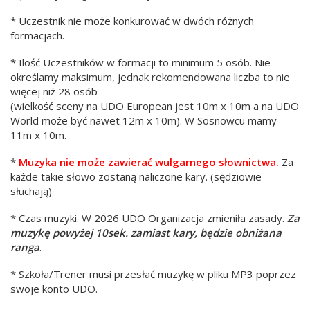
* Uczestnik nie może konkurować w dwóch różnych
formacjach.
* Ilość Uczestników w formacji to minimum 5 osób. Nie
określamy maksimum, jednak rekomendowana liczba to nie
więcej niż 28 osób
(wielkość sceny na UDO European jest 10m x 10m a na UDO
World może być nawet 12m x 10m). W Sosnowcu mamy
11m x 10m.
*
Muzyka nie może zawierać wulgarnego słownictwa.
Za
każde takie słowo zostaną naliczone kary. (sędziowie
słuchają)
* Czas muzyki. W 2026 UDO Organizacja zmieniła zasady.
Za
muzykę powyżej 10sek. zamiast kary, będzie obniżana
ranga
.
* Szkoła/Trener musi przesłać muzykę w pliku MP3 poprzez
swoje konto UDO.