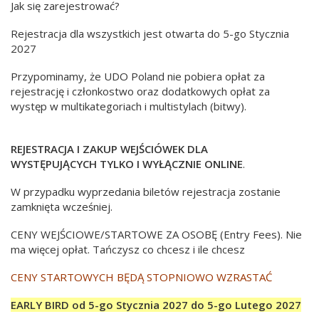
Jak się zarejestrować?
Rejestracja dla wszystkich jest otwarta do 5-go Stycznia
2027
Przypominamy, że UDO Poland nie pobiera opłat za
rejestrację i członkostwo oraz dodatkowych opłat za
występ w multikategoriach i multistylach (bitwy).
REJESTRACJA I ZAKUP WEJŚCIÓWEK DLA
WYSTĘPUJĄCYCH TYLKO I WYŁĄCZNIE ONLINE
.
W przypadku wyprzedania biletów rejestracja zostanie
zamknięta wcześniej.
CENY WEJŚCIOWE/STARTOWE ZA OSOBĘ (Entry Fees). Nie
ma więcej opłat. Tańczysz co chcesz i ile chcesz
CENY STARTOWYCH BĘDĄ STOPNIOWO WZRASTAĆ
EARLY BIRD od 5-go Stycznia 2027 do 5-go Lutego 2027