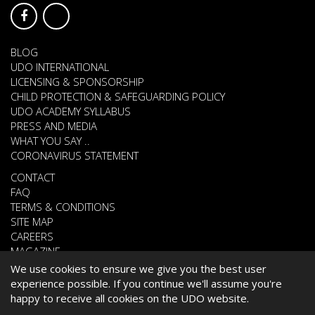
BLOG
UDO INTERNATIONAL
LICENSING & SPONSORSHIP
CHILD PROTECTION & SAFEGUARDING POLICY
UDO ACADEMY SYLLABUS
PRESS AND MEDIA
WHAT YOU SAY ..
CORONAVIRUS STATEMENT
CONTACT
FAQ
TERMS & CONDITIONS
SITE MAP
CAREERS
MAGAZINE
We use cookies to ensure we give you the best user
experience possible. If you continue we'll assume you're
happy to receive all cookies on the UDO website.
© 2026 UNITED DANCE ORGANISATION
WEBSITE DEVELOPED BY
CARDIFF WEB DESIGN